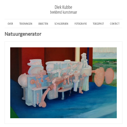
Diek Kubbe
beeldend kunstenaar
over
tekeningen
objecten
schilderijen
fotografie
toegepast
contact
Natuurgenerator