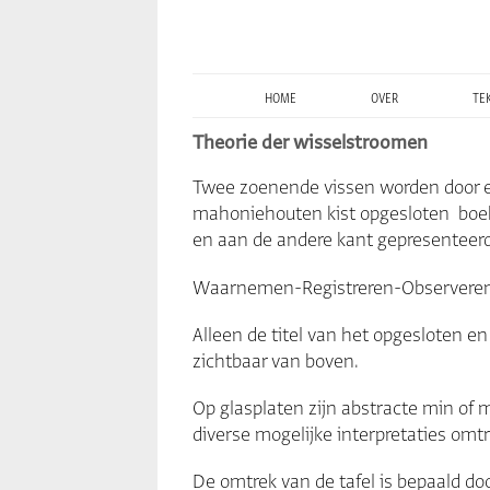
home
over
te
Theorie der wisselstroomen
Twee zoenende vissen worden door e
mahoniehouten kist opgesloten boe
en aan de andere kant gepresenteerd
Waarnemen-Registreren-Observeren-
Alleen de titel van het opgesloten e
zichtbaar van boven.
Op glasplaten zijn abstracte min of 
diverse mogelijke interpretaties omtr
De omtrek van de tafel is bepaald do