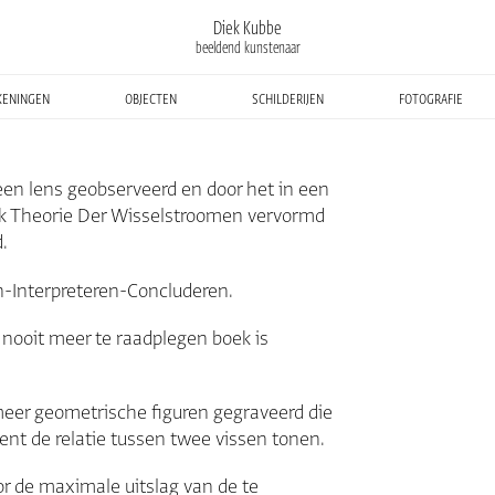
Diek Kubbe
beeldend kunstenaar
keningen
objecten
schilderijen
fotografie
en lens geobserveerd en door het in een
k Theorie Der Wisselstroomen vervormd
.
Interpreteren-Concluderen.
n nooit meer te raadplegen boek is
meer geometrische figuren gegraveerd die
ent de relatie tussen twee vissen tonen.
or de maximale uitslag van de te