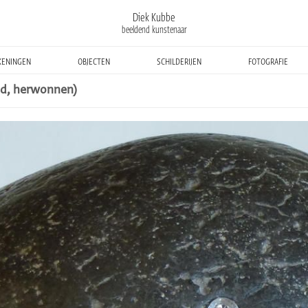
Diek Kubbe
beeldend kunstenaar
keningen
objecten
schilderijen
fotografie
ld, herwonnen)